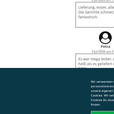
Lieferung, essen, all
Die Gerichte schmec
fantastisch.
Petra
3 Jul 2026 um 2
Es war mega lecker,
heiß als es geliefert
TOP!
Wir verwenden C
personalisieren
unsere eigenen 
Cookies. Wir s
Cookies Du akz
KONTAKT
finden.
China Restauran