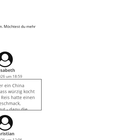
en. Möchtest du mehr
isabeth
2026 um 18:59
er ein China
dass würzig kocht
 Reis hatte einen
eschmack,
ut - dazu die
ristian
2026 um 12:06