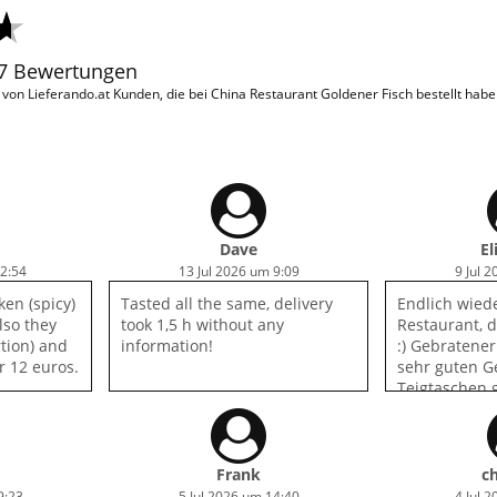
37 Bewertungen
on Lieferando.at Kunden, die bei China Restaurant Goldener Fisch bestellt hab
Dave
El
22:54
13 Jul 2026 um 9:09
9 Jul 
ken (spicy)
Tasted all the same, delivery
Endlich wied
Also they
took 1,5 h without any
Restaurant, 
rtion) and
information!
:) Gebratener
or 12 euros.
sehr guten G
Teigtaschen g
beste Soße!
Frank
ch
9:23
5 Jul 2026 um 14:40
4 Jul 