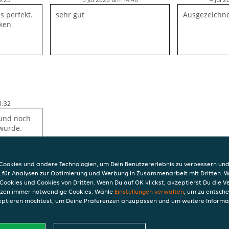
es perfekt.
sehr gut
Ausgezeichne
ken
1:32
 und noch
 wurde.
ookies und andere Technologien, um Dein Benutzererlebnis zu verbessern und
, für Analysen zur Optimierung und Werbung in Zusammenarbeit mit Dritten. 
Cookies und Cookies von Dritten. Wenn Du auf OK klickst, akzeptierst Du die 
etzen immer notwendige Cookies. Wähle
Einstellungen verwalten
, um zu entsch
eptieren möchtest, um Deine Präferenzen anzupassen und um weitere Informa
INFO
t Goldener Fisch
AGB